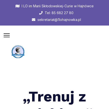
I LO im Marii Skłodowskiej-Curie w Hajnówce
Tel: 85 682 27 80
sekretariat@1lohajnowka.pl
„Trenuj z